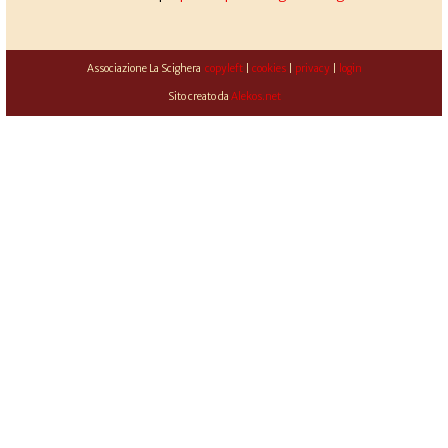
Associazione La Scighera
copyleft
|
cookies
|
privacy
|
login
Sito creato da
Alekos.net