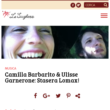
Form
di
Tog
ricerca
nav
MUSICA
Camilla Barbarito & Ulisse
Garnerone: Stasera Lomax!