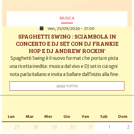
MUSICA
Ven, 25/09/2026 - 21:00
SPAGHETTI SWING : SCIAMBOLA IN
CONCERTO E DJ SET CON DJ FRANKIE
HOP E DJ ANDREW ROCKIN'
Spaghetti Swing è il nuovo format che porta in pista
una ricetta inedita: musica dal vivo e DJ set in cui ogni
nota parla italiano e invita a ballare dall’inizio alla fine.
LEGGI TUTTO
Lun
Mar
Mer
Gio
Ven
Sab
Dom
27
28
29
30
31
1
2