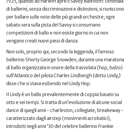
1925, quando ad Harlem apre il Savoy Ballroom: centinaia
di ballerini, senza discriminazioni e distinzioni, si riuniscono
per ballare sulle note delle più grandi orchestre; ogni
sabato sera sulla pista del Savoy si consumano
competizioni di ballo e non esiste giorno in cui non
vengano creati nuovi passi di danza.
Non solo, proprio qui, secondo la leggenda, il famoso
ballerino Shorty George Snowden, durante una maratona
di ballo organizzata in onore della trasvolata (hop, balzo)
sull’Atlantico del pilota Charles Lindbergh (detto Lindy,)
disse che si stava esibendo nel Lindy Hop.
Il Lindy è un ballo prevalentemente di coppia basato su
otto e sei tempi. Si tratta di un’evoluzione di alcune social
dance di quegli anni - charleston, collegiate, breakeway -
caratterizzato dagli airstep (movimenti acrobatici),
introdotti negli anni ‘30 del celebre ballerino Frankie