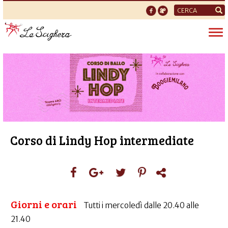
Form
di
Tog
ricerca
nav
Corso di Lindy Hop intermediate
Giorni e orari
Tutti i mercoledì dalle 20.40 alle
21.40