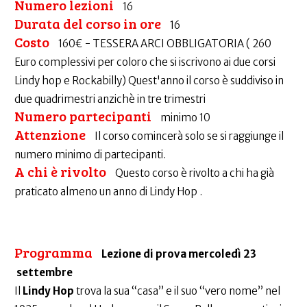
Numero lezioni
16
Durata del corso in ore
16
Costo
160€ - TESSERA ARCI OBBLIGATORIA ( 260
Euro complessivi per coloro che si iscrivono ai due corsi
Lindy hop e Rockabilly) Quest'anno il corso è suddiviso in
due quadrimestri anzichè in tre trimestri
Numero partecipanti
minimo 10
Attenzione
Il corso comincerà solo se si raggiunge il
numero minimo di partecipanti.
A chi è rivolto
Questo corso è rivolto a chi ha già
praticato almeno un anno di Lindy Hop .
Programma
Lezione di prova mercoledì 23
settembre
Il
Lindy Hop
trova la sua “casa” e il suo “vero nome” nel