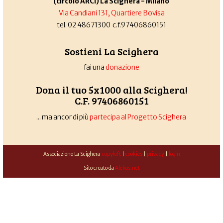
(circolo ARCI) La Scighera - Milano
Via Candiani 131, Quartiere Bovisa
tel. 02 48671300 c.f.97406860151
Sostieni La Scighera
fai una
donazione
Dona il tuo 5x1000 alla Scighera!
C.F. 97406860151
... ma ancor di più
partecipa al Progetto Scighera
Associazione La Scighera
copyleft
|
cookies
|
privacy
|
login
Sito creato da
Alekos.net