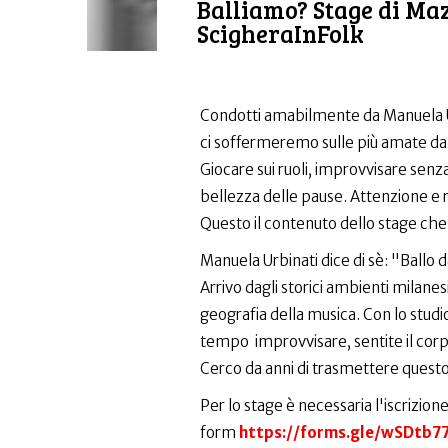
Balliamo? Stage di Ma
ScigheraInFolk
Condotti amabilmente da Manuela Ur
ci soffermeremo sulle più amate da
Giocare sui ruoli, improvvisare senza
bellezza delle pause. Attenzione e r
Questo il contenuto dello stage ch
Manuela Urbinati dice di sè: "Ballo d
Arrivo dagli storici ambienti milanesi
geografia della musica. Con lo studio 
tempo improvvisare, sentite il corp
Cerco da anni di trasmettere questo
Per lo stage è necessaria l'iscrizi
form
https://forms.gle/wSDtb7