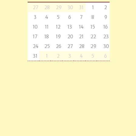
27
28
29
30
31
1
2
3
4
5
6
7
8
9
10
11
12
13
14
15
16
17
18
19
20
21
22
23
24
25
26
27
28
29
30
31
1
2
3
4
5
6