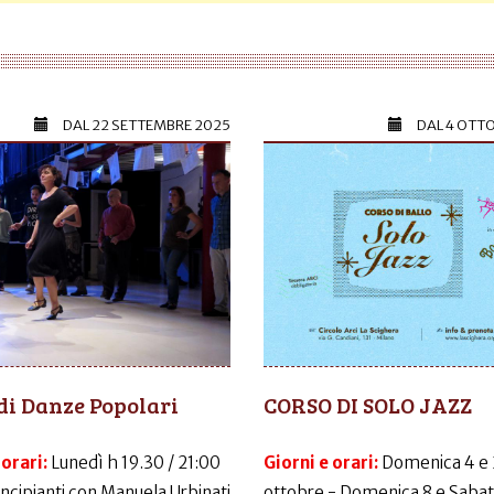
DAL
22 SETTEMBRE 2025
DAL
4 OTT
di Danze Popolari
CORSO DI SOLO JAZZ
 orari:
Lunedì h 19.30 / 21:00
Giorni e orari:
Domenica 4 e
incipianti con Manuela Urbinati
ottobre - Domenica 8 e Sabat