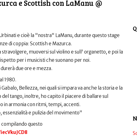
zurca e Scottish con LaManu @
Q
binati e cioè la "nostra" LaManu, durante questo stage
nze di coppia: Scottish e Mazurca.
 stravolgere, muoversi sul violino e sull' organetto, e poi la
ispetto per i musicisti che suonano per noi.
e durerà due ore e mezza.
al 1980.
 Gabalo, Bellezza, nei quali si impara va anche la storia e la
del tango, inoltre, ho capito il piacere di ballare sul
o in armonia con ritmi, tempi, accenti.
, essenzialità e pulizia del movimento"
N
one compilando questo
7iecVkuJCD8
S