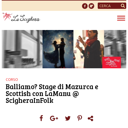
Form
di
Tog
ricerca
nav
CORSO
Balliamo? Stage di Mazurca e
Scottish con LaManu @
ScigheraInFolk