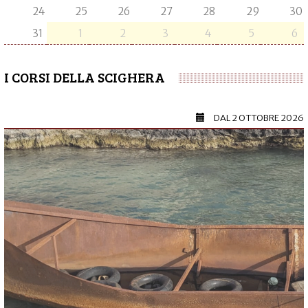
24
25
26
27
28
29
30
31
1
2
3
4
5
6
I CORSI DELLA SCIGHERA
DAL
2 OTTOBRE 2026