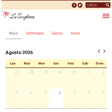
Form
di
Tog
ricerca
nav
Schede
Mese
(scheda
Settimana
Giorno
Anno
primarie
attiva)
Agosto 2026
Lun
Mar
Mer
Gio
Ven
Sab
Dom
27
28
29
30
31
1
2
3
4
5
6
7
8
9