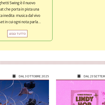
hetti Swing è il nuovo
t che porta in pista una
ta inedita: musica dal vivo
set in cui ogni nota parla...
LEGGI TUTTO
DAL
3 OTTOBRE 2025
DAL
23 SETTE