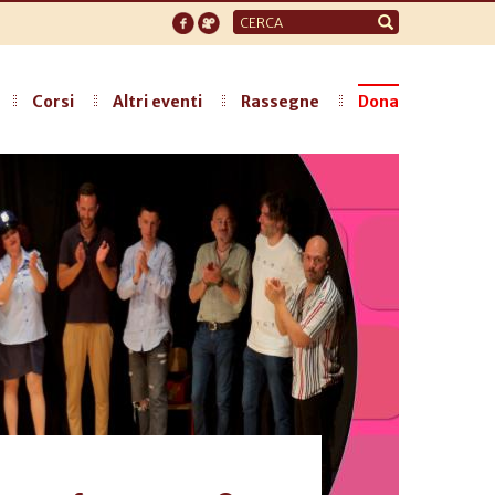
Form
di
ricerca
Corsi
Altri eventi
Rassegne
Dona