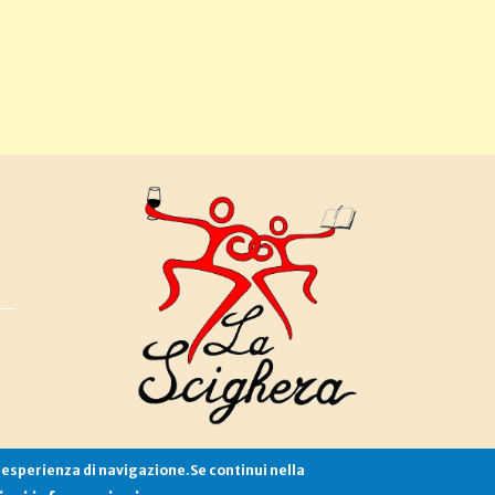
e esperienza di navigazione.Se continui nella
Associazione La Scighera
copyleft
|
cookies
|
privacy
|
login