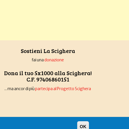
Sostieni La Scighera
fai una
donazione
Dona il tuo 5x1000 alla Scighera!
C.F. 97406860151
... ma ancor di più
partecipa al Progetto Scighera
OK