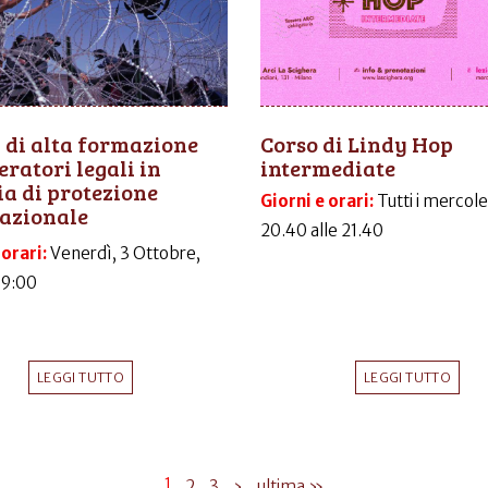
 di alta formazione
Corso di Lindy Hop
eratori legali in
intermediate
a di protezione
Giorni e orari:
Tutti i mercole
azionale
20.40 alle 21.40
 orari:
Venerdì, 3 Ottobre,
09:00
LEGGI TUTTO
LEGGI TUTTO
1
2
3
›
ultima »