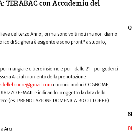
: TERABAC con Accademia del
Q
 allieve del terzo Anno; ormai sono volti noti ma non diamo
blico di Scighera è esigente e sono pront* a stupirlo,
 per mangiare e bere insieme e poi - dalle 21 - per goderci
 tessera Arci al momento della prenotazione
adellebrume@gmail.com
comunicandoci COGNOME,
ZZO E-MAIL e indicando in oggetto la data dello
 assistere (es. PRENOTAZIONE DOMENICA 30 OTTOBRE)
N
B
a Arci