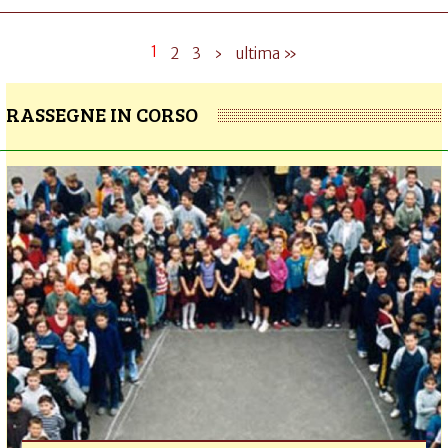
1
2
3
›
ultima »
RASSEGNE IN CORSO