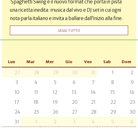
Spaghetti Swing è il nuovo format che porta in pista
una ricetta inedita: musica dal vivo e DJ set in cui ogni
nota parla italiano e invita a ballare dall’inizio alla fine.
LEGGI TUTTO
Lun
Mar
Mer
Gio
Ven
Sab
Dom
27
28
29
30
31
1
2
3
4
5
6
7
8
9
10
11
12
13
14
15
16
17
18
19
20
21
22
23
24
25
26
27
28
29
30
31
1
2
3
4
5
6