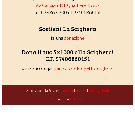
Via Candiani 131, Quartiere Bovisa
tel. 02 48671300 c.f.97406860151
Sostieni La Scighera
fai una
donazione
Dona il tuo 5x1000 alla Scighera!
C.F. 97406860151
... ma ancor di più
partecipa al Progetto Scighera
Associazione La Scighera
copyleft
|
cookies
|
privacy
|
login
Sito creato da
Alekos.net