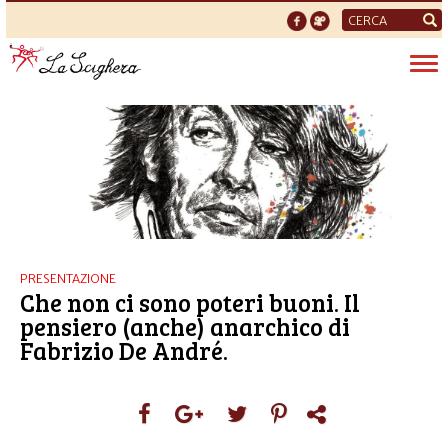
Form
di
Tog
ricerca
nav
PRESENTAZIONE
Che non ci sono poteri buoni. Il
pensiero (anche) anarchico di
Fabrizio De André.