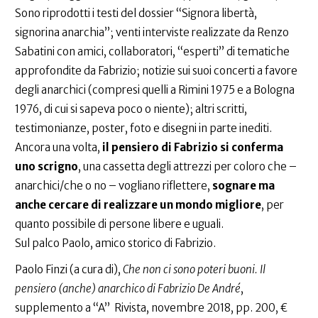
Sono riprodotti i testi del dossier “Signora libertà,
signorina anarchia”; venti interviste realizzate da Renzo
Sabatini con amici, collaboratori, “esperti” di tematiche
approfondite da Fabrizio; notizie sui suoi concerti a favore
degli anarchici (compresi quelli a Rimini 1975 e a Bologna
1976, di cui si sapeva poco o niente); altri scritti,
testimonianze, poster, foto e disegni in parte inediti.
Ancora una volta,
il pensiero di Fabrizio si conferma
uno scrigno
, una cassetta degli attrezzi per coloro che –
anarchici/che o no – vogliano riflettere,
sognare ma
anche cercare di realizzare un mondo migliore
, per
quanto possibile di persone libere e uguali.
Sul palco Paolo, amico storico di Fabrizio.
Paolo Finzi (a cura di),
Che non ci sono poteri buoni. Il
pensiero (anche) anarchico di Fabrizio De André
,
supplemento a “A” Rivista, novembre 2018, pp. 200, €