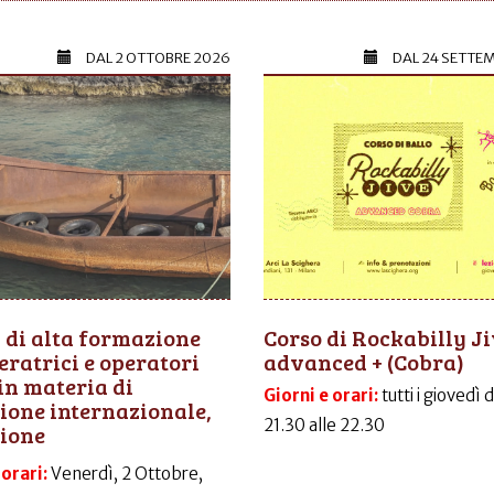
DAL
2 OTTOBRE 2026
DAL
24 SETTE
 di alta formazione
Corso di Rockabilly J
eratrici e operatori
advanced + (Cobra)
 in materia di
Giorni e orari:
tutti i giovedì 
ione internazionale,
21.30 alle 22.30
zione
 orari:
Venerdì, 2 Ottobre,