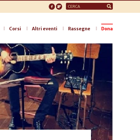
Form
di
ricerca
Corsi
Altri eventi
Rassegne
Dona