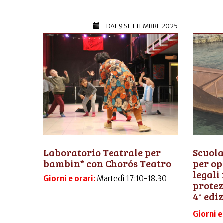
DAL
9 SETTEMBRE 2025
Laboratorio Teatrale per
Scuola
bambin* con Chorós Teatro
per op
legali
Giorni e orari:
Martedì 17:10-18.30
protez
4° edi
Giorni e