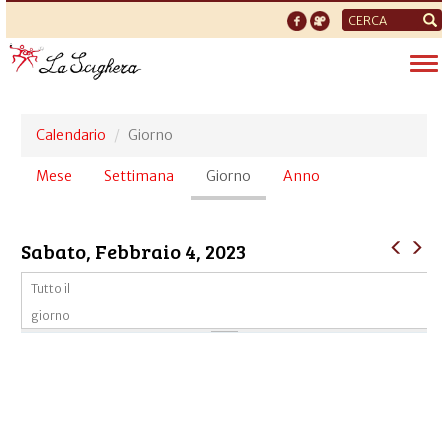
Form
di
Tog
ricerca
nav
Calendario
Giorno
Schede
Mese
Settimana
Giorno
(scheda
Anno
primarie
attiva)
Sabato, Febbraio 4, 2023
Tutto il
giorno