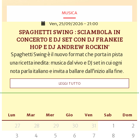
MUSICA
Ven, 25/09/2026 - 21:00
SPAGHETTI SWING : SCIAMBOLA IN
CONCERTO E DJ SET CON DJ FRANKIE
HOP E DJ ANDREW ROCKIN'
Spaghetti Swing è il nuovo format che porta in pista
una ricetta inedita: musica dal vivo e DJ set in cui ogni
nota parla italiano e invita a ballare dall’inizio alla fine.
LEGGI TUTTO
Lun
Mar
Mer
Gio
Ven
Sab
Dom
27
28
29
30
31
1
2
3
4
5
6
7
8
9