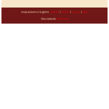
Associazione La Scighera
copyleft
|
cookies
|
privacy
|
login
Sito creato da
Alekos.net