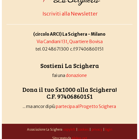
Iscriviti alla Newsletter
(circolo ARCI) La Scighera - Milano
Via Candiani 131, Quartiere Bovisa
tel. 02 48671300 c.f.97406860151
Sostieni La Scighera
fai una
donazione
Dona il tuo 5x1000 alla Scighera!
C.F. 97406860151
... ma ancor di più
partecipa al Progetto Scighera
Associazione La Scighera
copyleft
|
cookies
|
privacy
|
login
Sito creato da
Alekos.net