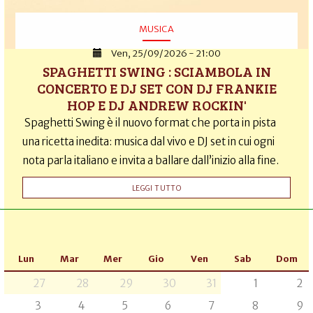
MUSICA
Ven, 25/09/2026 - 21:00
SPAGHETTI SWING : SCIAMBOLA IN
CONCERTO E DJ SET CON DJ FRANKIE
HOP E DJ ANDREW ROCKIN'
Spaghetti Swing è il nuovo format che porta in pista
una ricetta inedita: musica dal vivo e DJ set in cui ogni
nota parla italiano e invita a ballare dall’inizio alla fine.
LEGGI TUTTO
Lun
Mar
Mer
Gio
Ven
Sab
Dom
27
28
29
30
31
1
2
3
4
5
6
7
8
9