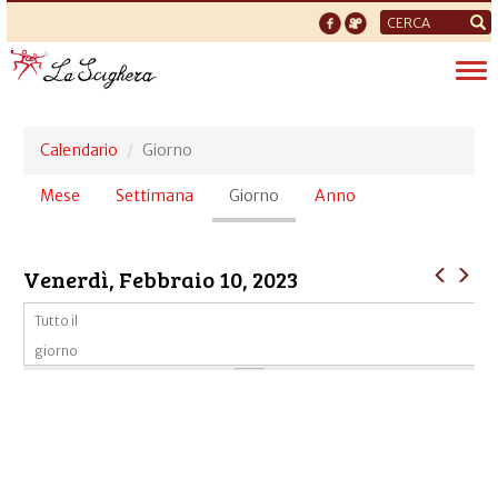
Form
di
Tog
ricerca
nav
Calendario
Giorno
Schede
Mese
Settimana
Giorno
(scheda
Anno
primarie
attiva)
Venerdì, Febbraio 10, 2023
Tutto il
giorno