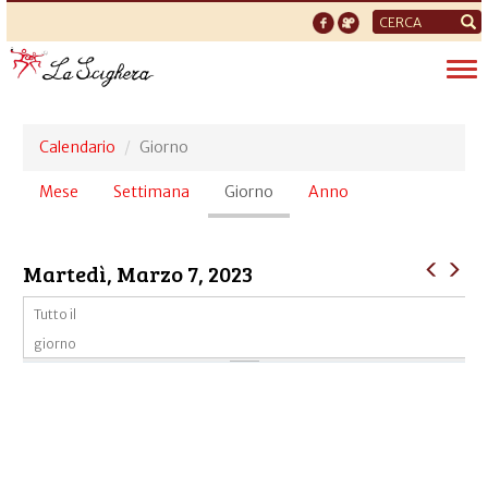
Form
di
Tog
ricerca
nav
Calendario
Giorno
Schede
Mese
Settimana
Giorno
(scheda
Anno
primarie
attiva)
Martedì, Marzo 7, 2023
Tutto il
giorno