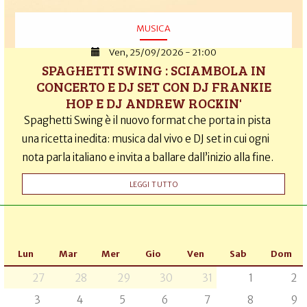
MUSICA
Ven, 25/09/2026 - 21:00
SPAGHETTI SWING : SCIAMBOLA IN
CONCERTO E DJ SET CON DJ FRANKIE
HOP E DJ ANDREW ROCKIN'
Spaghetti Swing è il nuovo format che porta in pista
una ricetta inedita: musica dal vivo e DJ set in cui ogni
nota parla italiano e invita a ballare dall’inizio alla fine.
LEGGI TUTTO
Lun
Mar
Mer
Gio
Ven
Sab
Dom
27
28
29
30
31
1
2
3
4
5
6
7
8
9