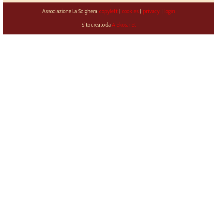
Associazione La Scighera
copyleft
|
cookies
|
privacy
|
login
Sito creato da
Alekos.net