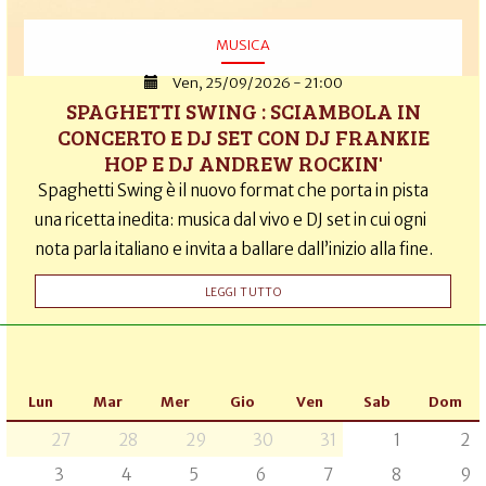
MUSICA
Ven, 25/09/2026 - 21:00
SPAGHETTI SWING : SCIAMBOLA IN
CONCERTO E DJ SET CON DJ FRANKIE
HOP E DJ ANDREW ROCKIN'
Spaghetti Swing è il nuovo format che porta in pista
una ricetta inedita: musica dal vivo e DJ set in cui ogni
nota parla italiano e invita a ballare dall’inizio alla fine.
LEGGI TUTTO
Lun
Mar
Mer
Gio
Ven
Sab
Dom
27
28
29
30
31
1
2
3
4
5
6
7
8
9