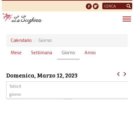
Form
di
Tog
ricerca
nav
Calendario
Giorno
Schede
Mese
Settimana
Giorno
(scheda
Anno
primarie
attiva)
Domenica, Marzo 12, 2023
Tutto il
giorno