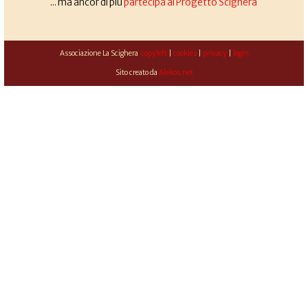
... ma ancor di più
partecipa al Progetto Scighera
Associazione La Scighera
copyleft
|
cookies
|
privacy
|
login
Sito creato da
Alekos.net