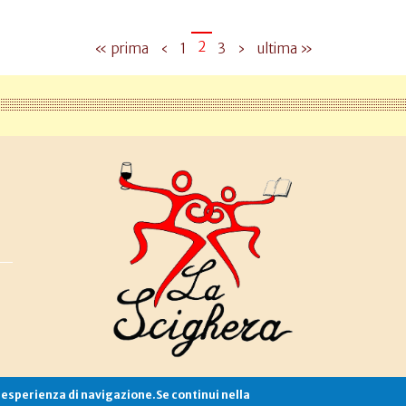
2
« prima
‹
1
3
›
ultima »
e esperienza di navigazione.Se continui nella
Associazione La Scighera
copyleft
|
cookies
|
privacy
|
login