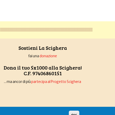
Sostieni La Scighera
fai una
donazione
Dona il tuo 5x1000 alla Scighera!
C.F. 97406860151
... ma ancor di più
partecipa al Progetto Scighera