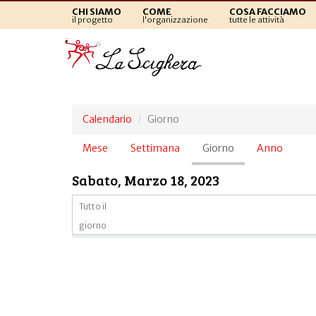
CHI SIAMO
COME
COSA FACCIAMO
il progetto
l'organizzazione
tutte le attività
Calendario
Giorno
Schede
Mese
Settimana
Giorno
(scheda
Anno
primarie
attiva)
Sabato, Marzo 18, 2023
Tutto il
giorno