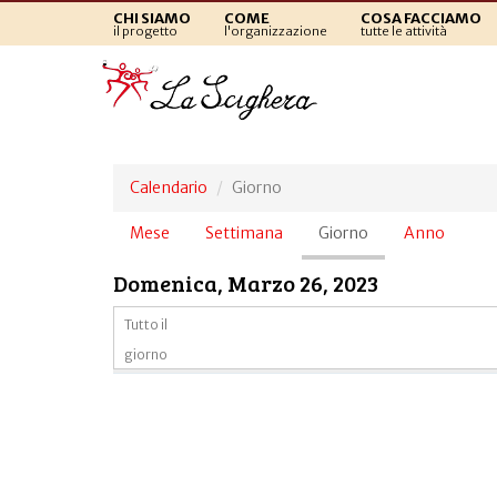
CHI SIAMO
COME
COSA FACCIAMO
il progetto
l'organizzazione
tutte le attività
Calendario
Giorno
Schede
Mese
Settimana
Giorno
(scheda
Anno
primarie
attiva)
Domenica, Marzo 26, 2023
Tutto il
giorno