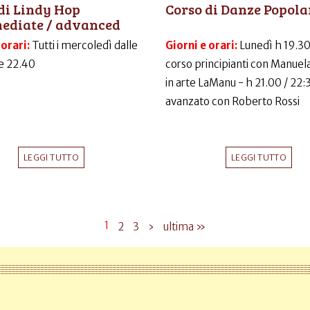
di Lindy Hop
Corso di Danze Popola
mediate / advanced
 orari:
Tutti i mercoledì dalle
Giorni e orari:
Lunedì h 19.30
le 22.40
corso principianti con Manuela
in arte LaManu - h 21.00 / 22:
avanzato con Roberto Rossi
LEGGI TUTTO
LEGGI TUTTO
1
2
3
›
ultima »