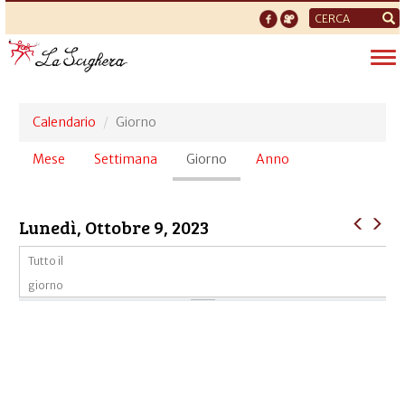
Form
di
Tog
ricerca
nav
Calendario
Giorno
Schede
Mese
Settimana
Giorno
(scheda
Anno
primarie
attiva)
Lunedì, Ottobre 9, 2023
Tutto il
giorno