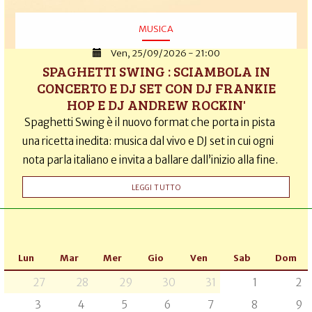
MUSICA
Ven, 25/09/2026 - 21:00
SPAGHETTI SWING : SCIAMBOLA IN
CONCERTO E DJ SET CON DJ FRANKIE
HOP E DJ ANDREW ROCKIN'
Spaghetti Swing è il nuovo format che porta in pista
una ricetta inedita: musica dal vivo e DJ set in cui ogni
nota parla italiano e invita a ballare dall’inizio alla fine.
LEGGI TUTTO
Lun
Mar
Mer
Gio
Ven
Sab
Dom
27
28
29
30
31
1
2
3
4
5
6
7
8
9