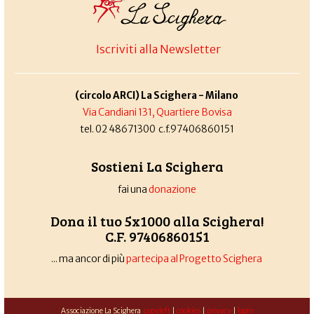
Iscriviti alla Newsletter
(circolo ARCI) La Scighera - Milano
Via Candiani 131, Quartiere Bovisa
tel. 02 48671300 c.f.97406860151
Sostieni La Scighera
fai una
donazione
Dona il tuo 5x1000 alla Scighera!
C.F. 97406860151
... ma ancor di più
partecipa al Progetto Scighera
Associazione La Scighera
copyleft
|
cookies
|
privacy
|
login