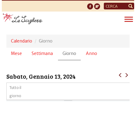
Form
di
Tog
ricerca
nav
Calendario
Giorno
Schede
Mese
Settimana
Giorno
(scheda
Anno
primarie
attiva)
Sabato, Gennaio 13, 2024
Tutto il
giorno