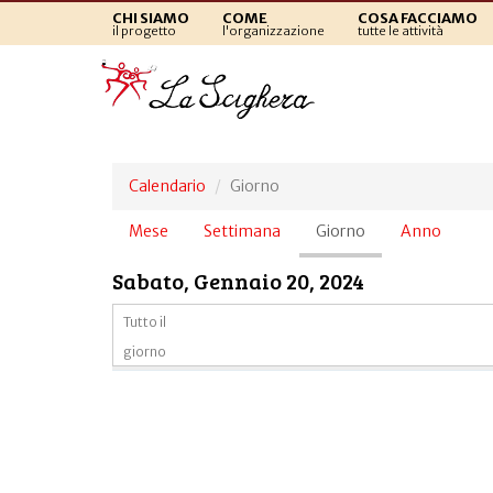
CHI SIAMO
COME
COSA FACCIAMO
il progetto
l'organizzazione
tutte le attività
Calendario
Giorno
Schede
Mese
Settimana
Giorno
(scheda
Anno
primarie
attiva)
Sabato, Gennaio 20, 2024
Tutto il
giorno