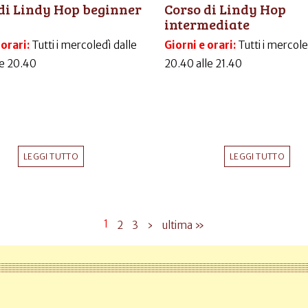
di Lindy Hop beginner
Corso di Lindy Hop
intermediate
 orari:
Tutti i mercoledì dalle
Giorni e orari:
Tutti i mercole
le 20.40
20.40 alle 21.40
LEGGI TUTTO
LEGGI TUTTO
1
2
3
›
ultima »