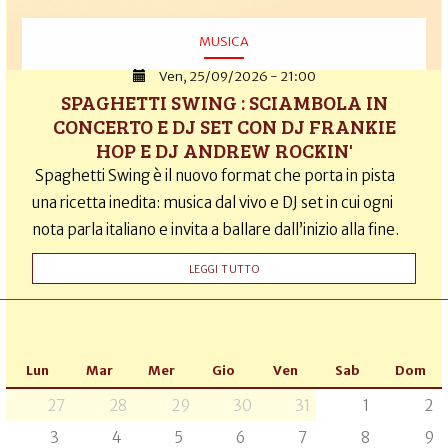
MUSICA
Ven, 25/09/2026 - 21:00
SPAGHETTI SWING : SCIAMBOLA IN
CONCERTO E DJ SET CON DJ FRANKIE
HOP E DJ ANDREW ROCKIN'
Spaghetti Swing è il nuovo format che porta in pista
una ricetta inedita: musica dal vivo e DJ set in cui ogni
nota parla italiano e invita a ballare dall’inizio alla fine.
LEGGI TUTTO
Lun
Mar
Mer
Gio
Ven
Sab
Dom
27
28
29
30
31
1
2
3
4
5
6
7
8
9