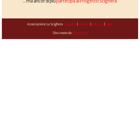
... ma ancor di più
partecipa al Progetto Scighera
Associazione La Scighera
copyleft
|
cookies
|
privacy
|
login
Sito creato da
Alekos.net