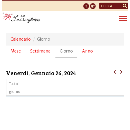
Form
di
Tog
ricerca
nav
Calendario
Giorno
Schede
Mese
Settimana
Giorno
(scheda
Anno
primarie
attiva)
Venerdì, Gennaio 26, 2024
Tutto il
giorno