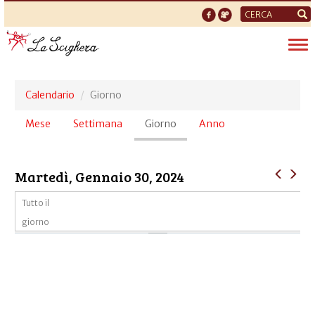
Form
di
Tog
ricerca
nav
Calendario
Giorno
Schede
Mese
Settimana
Giorno
(scheda
Anno
primarie
attiva)
Martedì, Gennaio 30, 2024
Tutto il
giorno