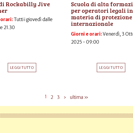
di Rockabilly Jive
Scuola di alta formaz
ner
per operatori legali in
materia di protezione
 orari:
Tutti i giovedì dalle
internazionale
le 21.30
Giorni e orari:
Venerdì, 3 Ott
2025 - 09:00
LEGGI TUTTO
LEGGI TUTTO
1
2
3
›
ultima »