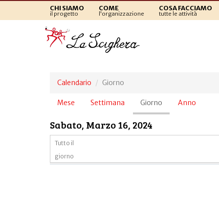
CHI SIAMO
COME
COSA FACCIAMO
il progetto
l'organizzazione
tutte le attività
Calendario
Giorno
Schede
Mese
Settimana
Giorno
(scheda
Anno
primarie
attiva)
Sabato, Marzo 16, 2024
Tutto il
giorno