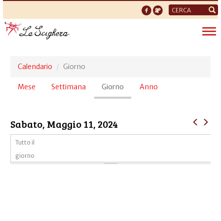
Form
di
Tog
ricerca
nav
Calendario
Giorno
Schede
Mese
Settimana
Giorno
(scheda
Anno
primarie
attiva)
Sabato, Maggio 11, 2024
Tutto il
giorno