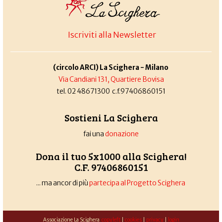
Iscriviti alla Newsletter
(circolo ARCI) La Scighera - Milano
Via Candiani 131, Quartiere Bovisa
tel. 02 48671300 c.f.97406860151
Sostieni La Scighera
fai una
donazione
Dona il tuo 5x1000 alla Scighera!
C.F. 97406860151
... ma ancor di più
partecipa al Progetto Scighera
Associazione La Scighera
copyleft
|
cookies
|
privacy
|
login