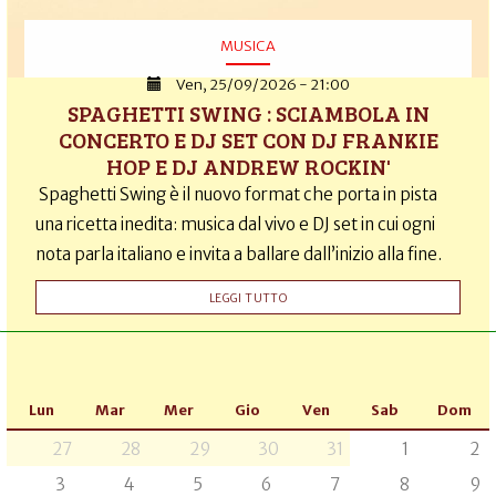
MUSICA
Ven, 25/09/2026 - 21:00
SPAGHETTI SWING : SCIAMBOLA IN
CONCERTO E DJ SET CON DJ FRANKIE
HOP E DJ ANDREW ROCKIN'
Spaghetti Swing è il nuovo format che porta in pista
una ricetta inedita: musica dal vivo e DJ set in cui ogni
nota parla italiano e invita a ballare dall’inizio alla fine.
LEGGI TUTTO
Lun
Mar
Mer
Gio
Ven
Sab
Dom
27
28
29
30
31
1
2
3
4
5
6
7
8
9