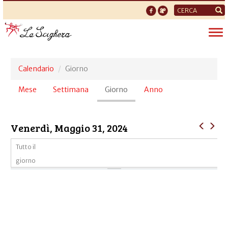
Form
di
Tog
ricerca
nav
Calendario
Giorno
Schede
Mese
Settimana
Giorno
(scheda
Anno
primarie
attiva)
Venerdì, Maggio 31, 2024
Tutto il
giorno