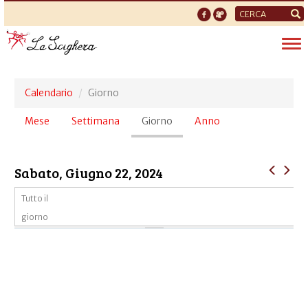
Form
di
Tog
ricerca
nav
Calendario
Giorno
Schede
Mese
Settimana
Giorno
(scheda
Anno
primarie
attiva)
Sabato, Giugno 22, 2024
Tutto il
giorno