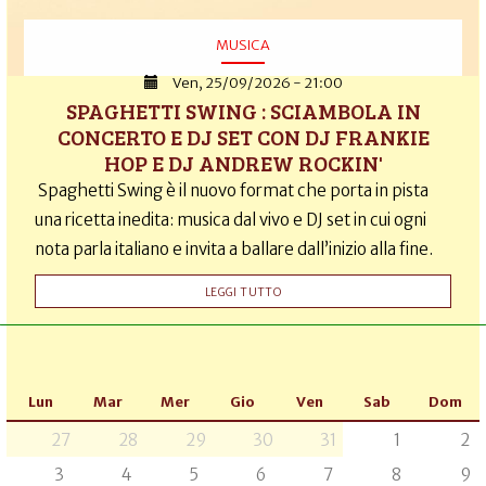
MUSICA
Ven, 25/09/2026 - 21:00
SPAGHETTI SWING : SCIAMBOLA IN
CONCERTO E DJ SET CON DJ FRANKIE
HOP E DJ ANDREW ROCKIN'
Spaghetti Swing è il nuovo format che porta in pista
una ricetta inedita: musica dal vivo e DJ set in cui ogni
nota parla italiano e invita a ballare dall’inizio alla fine.
LEGGI TUTTO
Lun
Mar
Mer
Gio
Ven
Sab
Dom
27
28
29
30
31
1
2
3
4
5
6
7
8
9