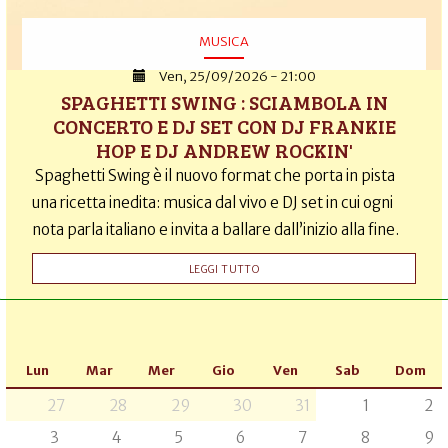
MUSICA
Ven, 25/09/2026 - 21:00
SPAGHETTI SWING : SCIAMBOLA IN
CONCERTO E DJ SET CON DJ FRANKIE
HOP E DJ ANDREW ROCKIN'
Spaghetti Swing è il nuovo format che porta in pista
una ricetta inedita: musica dal vivo e DJ set in cui ogni
nota parla italiano e invita a ballare dall’inizio alla fine.
LEGGI TUTTO
Lun
Mar
Mer
Gio
Ven
Sab
Dom
27
28
29
30
31
1
2
3
4
5
6
7
8
9