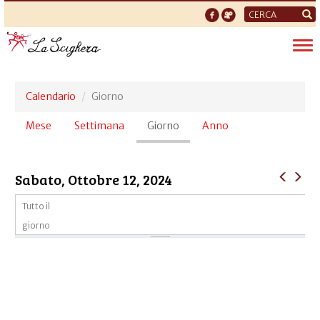
Form
di
Tog
ricerca
nav
Calendario
Giorno
Schede
Mese
Settimana
Giorno
(scheda
Anno
primarie
attiva)
Sabato, Ottobre 12, 2024
Tutto il
giorno