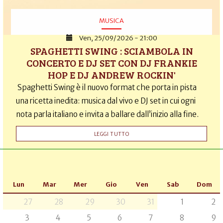
MUSICA
Ven, 25/09/2026 - 21:00
SPAGHETTI SWING : SCIAMBOLA IN
CONCERTO E DJ SET CON DJ FRANKIE
HOP E DJ ANDREW ROCKIN'
Spaghetti Swing è il nuovo format che porta in pista
una ricetta inedita: musica dal vivo e DJ set in cui ogni
nota parla italiano e invita a ballare dall’inizio alla fine.
LEGGI TUTTO
Lun
Mar
Mer
Gio
Ven
Sab
Dom
27
28
29
30
31
1
2
3
4
5
6
7
8
9