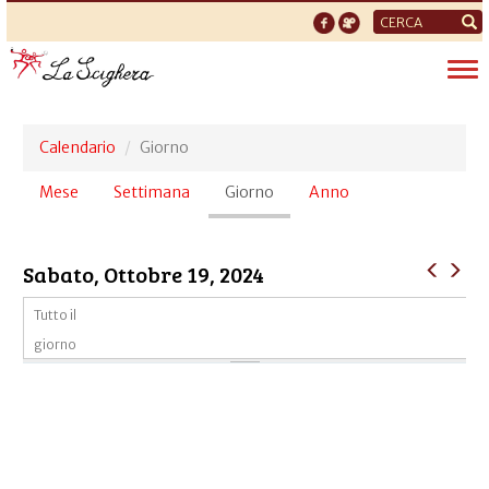
Form
di
Tog
ricerca
nav
Calendario
Giorno
Schede
Mese
Settimana
Giorno
(scheda
Anno
primarie
attiva)
Sabato, Ottobre 19, 2024
Tutto il
giorno