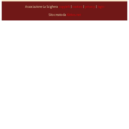
Associazione La Scighera
copyleft
|
cookies
|
privacy
|
login
Sito creato da
Alekos.net