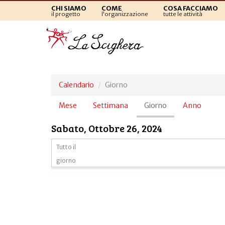
CHI SIAMO
COME
COSA FACCIAMO
il progetto
l'organizzazione
tutte le attività
Calendario
Giorno
Schede
Mese
Settimana
Giorno
(scheda
Anno
primarie
attiva)
Sabato, Ottobre 26, 2024
Tutto il
giorno