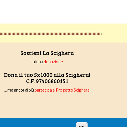
Sostieni La Scighera
fai una
donazione
Dona il tuo 5x1000 alla Scighera!
C.F. 97406860151
... ma ancor di più
partecipa al Progetto Scighera