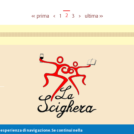
2
« prima
‹
1
3
›
ultima »
e esperienza di navigazione.Se continui nella
Associazione La Scighera
copyleft
|
cookies
|
privacy
|
login