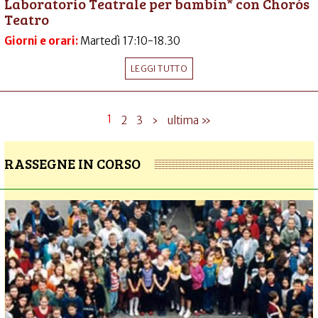
Laboratorio Teatrale per bambin* con Chorós
Teatro
Giorni e orari:
Martedì 17:10-18.30
LEGGI TUTTO
1
2
3
›
ultima »
RASSEGNE IN CORSO