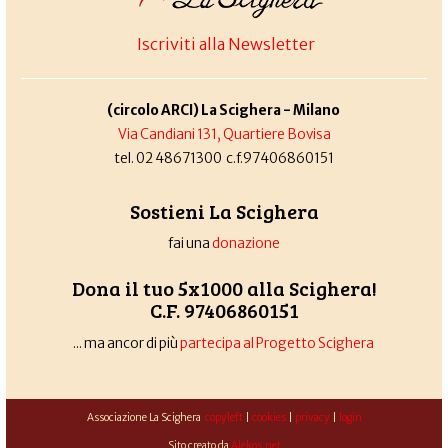
Iscriviti alla Newsletter
(circolo ARCI) La Scighera - Milano
Via Candiani 131, Quartiere Bovisa
tel. 02 48671300 c.f.97406860151
Sostieni La Scighera
fai una
donazione
Dona il tuo 5x1000 alla Scighera!
C.F. 97406860151
... ma ancor di più
partecipa al Progetto Scighera
Associazione La Scighera
copyleft
|
cookies
|
privacy
|
login
Sito creato da
Alekos.net