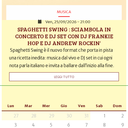
MUSICA
Ven, 25/09/2026 - 21:00
SPAGHETTI SWING : SCIAMBOLA IN
CONCERTO E DJ SET CON DJ FRANKIE
HOP E DJ ANDREW ROCKIN'
Spaghetti Swing è il nuovo format che porta in pista
una ricetta inedita: musica dal vivo e DJ set in cui ogni
nota parla italiano e invita a ballare dall’inizio alla fine.
LEGGI TUTTO
Lun
Mar
Mer
Gio
Ven
Sab
Dom
27
28
29
30
31
1
2
3
4
5
6
7
8
9