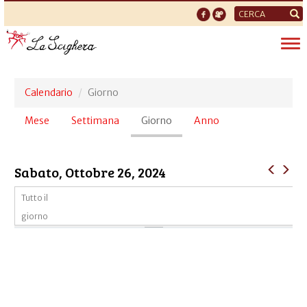
Form
di
Tog
ricerca
nav
Calendario
Giorno
Schede
Mese
Settimana
Giorno
(scheda
Anno
primarie
attiva)
Sabato, Ottobre 26, 2024
Tutto il
giorno