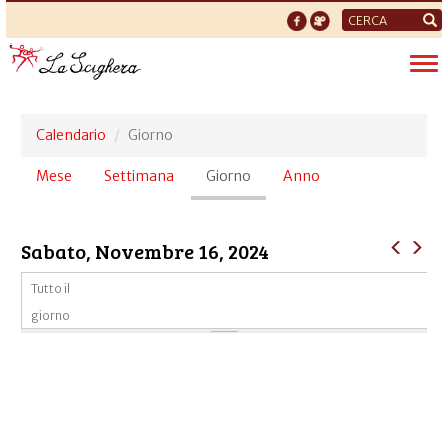
Form
di
Tog
ricerca
nav
Calendario
Giorno
Schede
Mese
Settimana
Giorno
(scheda
Anno
primarie
attiva)
Sabato, Novembre 16, 2024
Tutto il
giorno