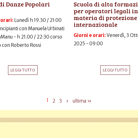
di Danze Popolari
Scuola di alta formaz
per operatori legali in
materia di protezione
 orari:
Lunedì h 19.30 / 21:00
internazionale
incipianti con Manuela Urbinati
Giorni e orari:
Venerdì, 3 Ott
LaManu - h 21.00 / 22:30 corso
2025 - 09:00
 con Roberto Rossi
LEGGI TUTTO
LEGGI TUTTO
1
2
3
›
ultima »