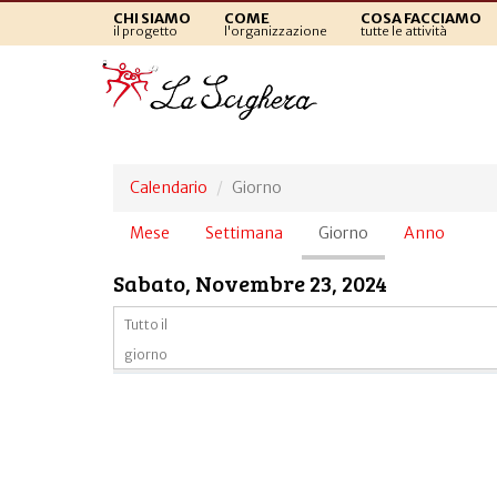
CHI SIAMO
COME
COSA FACCIAMO
il progetto
l'organizzazione
tutte le attività
Calendario
Giorno
Schede
Mese
Settimana
Giorno
(scheda
Anno
primarie
attiva)
Sabato, Novembre 23, 2024
Tutto il
giorno