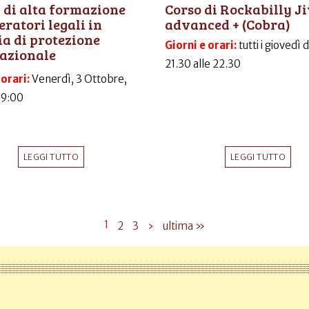
 di alta formazione
Corso di Rockabilly J
eratori legali in
advanced + (Cobra)
a di protezione
Giorni e orari:
tutti i giovedì 
azionale
21.30 alle 22.30
 orari:
Venerdì, 3 Ottobre,
09:00
LEGGI TUTTO
LEGGI TUTTO
1
2
3
›
ultima »