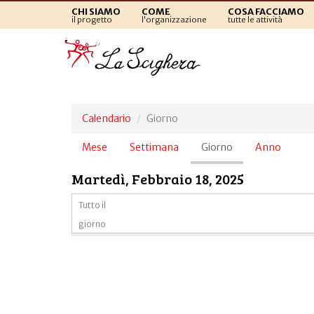
CHI SIAMO
COME
COSA FACCIAMO
il progetto
l'organizzazione
tutte le attività
Calendario
Giorno
Schede
Mese
Settimana
Giorno
(scheda
Anno
primarie
attiva)
Martedì, Febbraio 18, 2025
Tutto il
giorno