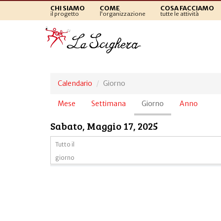
CHI SIAMO
COME
COSA FACCIAMO
il progetto
l'organizzazione
tutte le attività
Calendario
Giorno
Schede
Mese
Settimana
Giorno
(scheda
Anno
primarie
attiva)
Sabato, Maggio 17, 2025
Tutto il
giorno