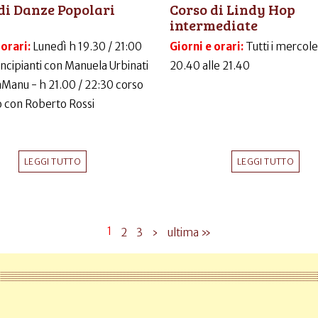
di Danze Popolari
Corso di Lindy Hop
intermediate
 orari:
Lunedì h 19.30 / 21:00
Giorni e orari:
Tutti i mercole
incipianti con Manuela Urbinati
20.40 alle 21.40
LaManu - h 21.00 / 22:30 corso
 con Roberto Rossi
LEGGI TUTTO
LEGGI TUTTO
1
2
3
›
ultima »