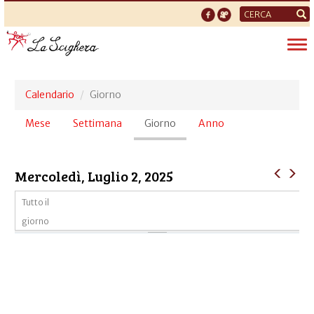
Form
di
Tog
ricerca
nav
Calendario
Giorno
Schede
Mese
Settimana
Giorno
(scheda
Anno
primarie
attiva)
Mercoledì, Luglio 2, 2025
Tutto il
giorno