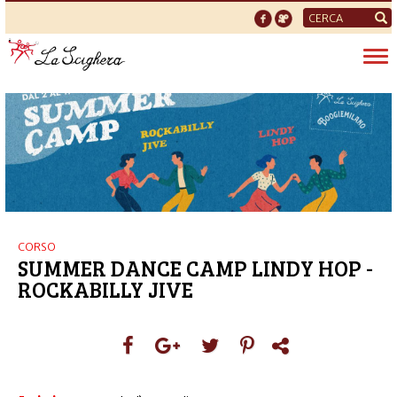
Form
di
Tog
ricerca
nav
CORSO
SUMMER DANCE CAMP LINDY HOP -
ROCKABILLY JIVE