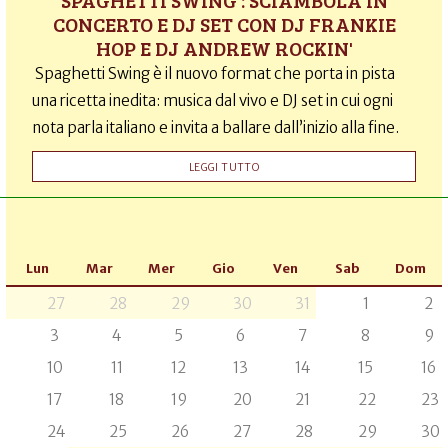
SPAGHETTI SWING : SCIAMBOLA IN
CONCERTO E DJ SET CON DJ FRANKIE
HOP E DJ ANDREW ROCKIN'
Spaghetti Swing è il nuovo format che porta in pista
una ricetta inedita: musica dal vivo e DJ set in cui ogni
nota parla italiano e invita a ballare dall’inizio alla fine.
LEGGI TUTTO
Lun
Mar
Mer
Gio
Ven
Sab
Dom
27
28
29
30
31
1
2
3
4
5
6
7
8
9
10
11
12
13
14
15
16
17
18
19
20
21
22
23
24
25
26
27
28
29
30