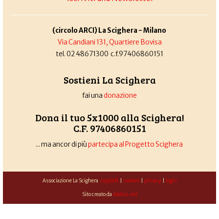
(circolo ARCI) La Scighera - Milano
Via Candiani 131, Quartiere Bovisa
tel. 02 48671300 c.f.97406860151
Sostieni La Scighera
fai una
donazione
Dona il tuo 5x1000 alla Scighera!
C.F. 97406860151
... ma ancor di più
partecipa al Progetto Scighera
Associazione La Scighera
copyleft
|
cookies
|
privacy
|
login
Sito creato da
Alekos.net