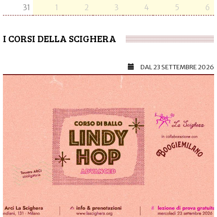
31
1
2
3
4
5
6
I CORSI DELLA SCIGHERA
DAL
23 SETTEMBRE 2026