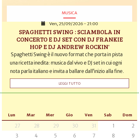
MUSICA
Ven, 25/09/2026 - 21:00
SPAGHETTI SWING : SCIAMBOLA IN
CONCERTO E DJ SET CON DJ FRANKIE
HOP E DJ ANDREW ROCKIN'
Spaghetti Swing è il nuovo format che porta in pista
una ricetta inedita: musica dal vivo e DJ set in cui ogni
nota parla italiano e invita a ballare dall’inizio alla fine.
LEGGI TUTTO
Lun
Mar
Mer
Gio
Ven
Sab
Dom
27
28
29
30
31
1
2
3
4
5
6
7
8
9