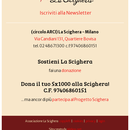
Iscriviti alla Newsletter
(circolo ARCI) La Scighera - Milano
Via Candiani 131, Quartiere Bovisa
tel. 02 48671300 c.f.97406860151
Sostieni La Scighera
fai una
donazione
Dona il tuo 5x1000 alla Scighera!
C.F. 97406860151
... ma ancor di più
partecipa al Progetto Scighera
Associazione La Scighera
copyleft
|
cookies
|
privacy
|
login
Sito creato da
Alekos.net