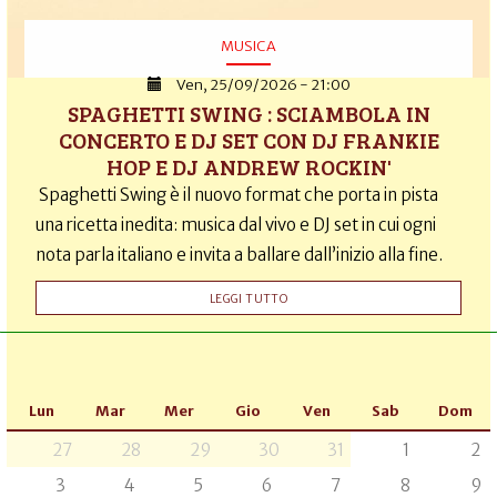
MUSICA
Ven, 25/09/2026 - 21:00
SPAGHETTI SWING : SCIAMBOLA IN
CONCERTO E DJ SET CON DJ FRANKIE
HOP E DJ ANDREW ROCKIN'
Spaghetti Swing è il nuovo format che porta in pista
una ricetta inedita: musica dal vivo e DJ set in cui ogni
nota parla italiano e invita a ballare dall’inizio alla fine.
LEGGI TUTTO
Lun
Mar
Mer
Gio
Ven
Sab
Dom
27
28
29
30
31
1
2
3
4
5
6
7
8
9