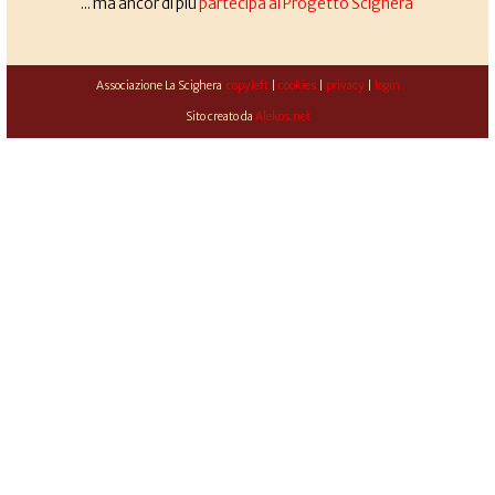
... ma ancor di più
partecipa al Progetto Scighera
Associazione La Scighera
copyleft
|
cookies
|
privacy
|
login
Sito creato da
Alekos.net