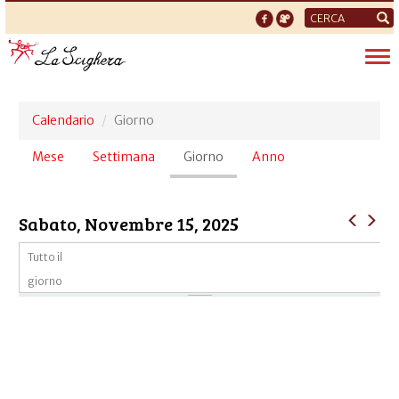
Form
di
Tog
ricerca
nav
Calendario
Giorno
Schede
Mese
Settimana
Giorno
(scheda
Anno
primarie
attiva)
Sabato, Novembre 15, 2025
Tutto il
giorno