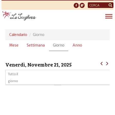
Form
di
Tog
ricerca
nav
Calendario
Giorno
Schede
Mese
Settimana
Giorno
(scheda
Anno
primarie
attiva)
Venerdì, Novembre 21, 2025
Tutto il
giorno