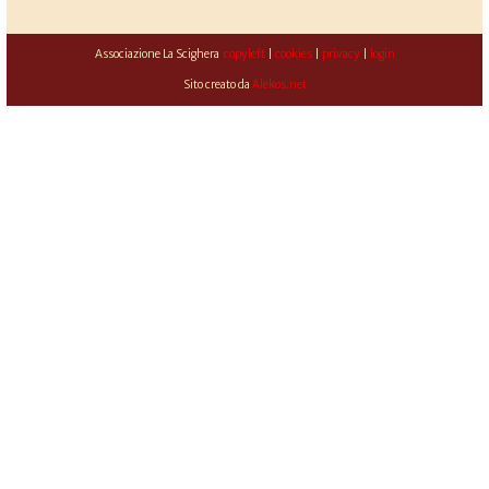
Associazione La Scighera
copyleft
|
cookies
|
privacy
|
login
Sito creato da
Alekos.net