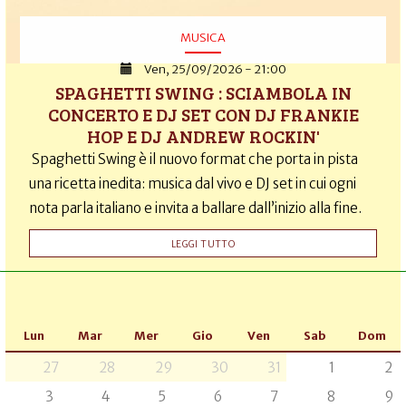
MUSICA
Ven, 25/09/2026 - 21:00
SPAGHETTI SWING : SCIAMBOLA IN
CONCERTO E DJ SET CON DJ FRANKIE
HOP E DJ ANDREW ROCKIN'
Spaghetti Swing è il nuovo format che porta in pista
una ricetta inedita: musica dal vivo e DJ set in cui ogni
nota parla italiano e invita a ballare dall’inizio alla fine.
LEGGI TUTTO
Lun
Mar
Mer
Gio
Ven
Sab
Dom
27
28
29
30
31
1
2
3
4
5
6
7
8
9