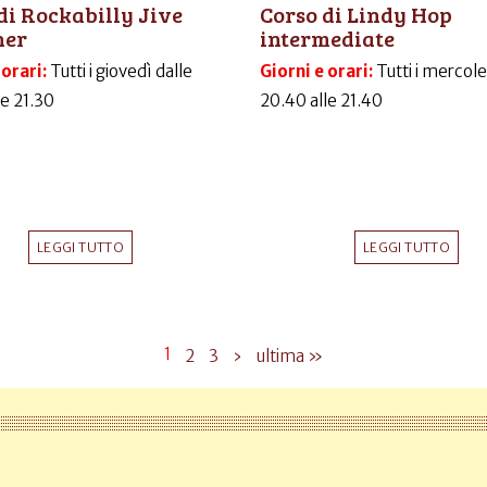
di Rockabilly Jive
Corso di Lindy Hop
ner
intermediate
 orari:
Tutti i giovedì dalle
Giorni e orari:
Tutti i mercole
le 21.30
20.40 alle 21.40
LEGGI TUTTO
LEGGI TUTTO
1
2
3
›
ultima »