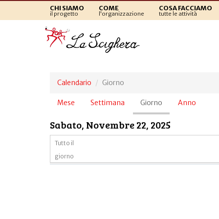
CHI SIAMO
COME
COSA FACCIAMO
il progetto
l'organizzazione
tutte le attività
Calendario
Giorno
Schede
Mese
Settimana
Giorno
(scheda
Anno
primarie
attiva)
Sabato, Novembre 22, 2025
Tutto il
giorno