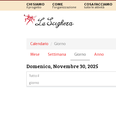
CHI SIAMO
COME
COSA FACCIAMO
il progetto
l'organizzazione
tutte le attività
Calendario
Giorno
Schede
Mese
Settimana
Giorno
(scheda
Anno
primarie
attiva)
Domenica, Novembre 30, 2025
Tutto il
giorno