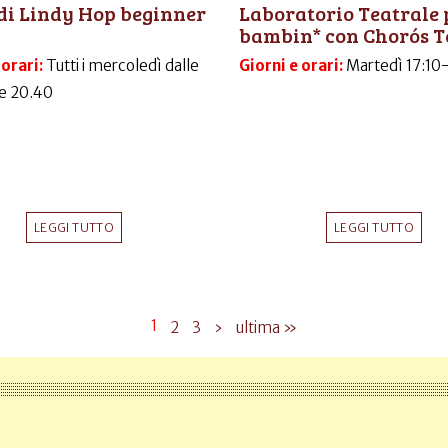
di Lindy Hop beginner
Laboratorio Teatrale 
bambin* con Chorós T
 orari:
Tutti i mercoledì dalle
Giorni e orari:
Martedì 17:10
le 20.40
LEGGI TUTTO
LEGGI TUTTO
1
2
3
›
ultima »