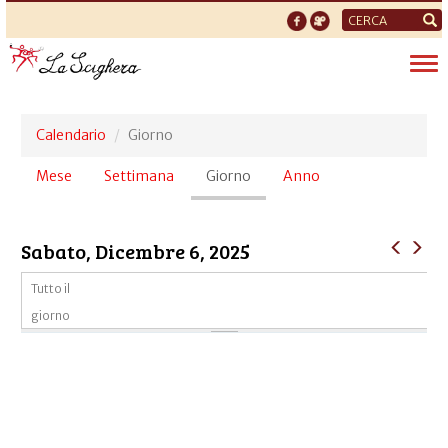
Form
di
Tog
ricerca
nav
Calendario
Giorno
Schede
Mese
Settimana
Giorno
(scheda
Anno
primarie
attiva)
Sabato, Dicembre 6, 2025
Tutto il
giorno