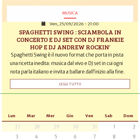
MUSICA
Ven, 25/09/2026 - 21:00
SPAGHETTI SWING : SCIAMBOLA IN
CONCERTO E DJ SET CON DJ FRANKIE
HOP E DJ ANDREW ROCKIN'
Spaghetti Swing è il nuovo format che porta in pista
una ricetta inedita: musica dal vivo e DJ set in cui ogni
nota parla italiano e invita a ballare dall’inizio alla fine.
LEGGI TUTTO
Lun
Mar
Mer
Gio
Ven
Sab
Dom
27
28
29
30
31
1
2
3
4
5
6
7
8
9