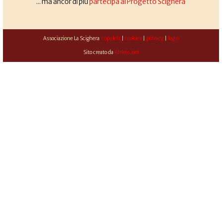
... ma ancor di più
partecipa al Progetto Scighera
Associazione La Scighera
copyleft
|
cookies
|
privacy
|
login
Sito creato da
Alekos.net