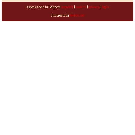
Associazione La Scighera
copyleft
|
cookies
|
privacy
|
login
Sito creato da
Alekos.net