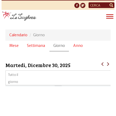
Form
di
Tog
ricerca
nav
Calendario
Giorno
Schede
Mese
Settimana
Giorno
(scheda
Anno
primarie
attiva)
Martedì, Dicembre 30, 2025
Tutto il
giorno