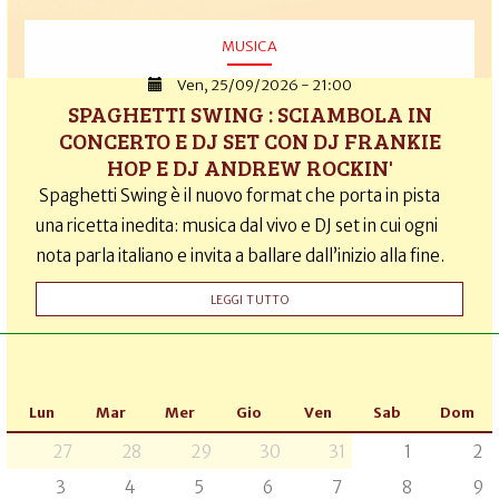
MUSICA
Ven, 25/09/2026 - 21:00
SPAGHETTI SWING : SCIAMBOLA IN
CONCERTO E DJ SET CON DJ FRANKIE
HOP E DJ ANDREW ROCKIN'
Spaghetti Swing è il nuovo format che porta in pista
una ricetta inedita: musica dal vivo e DJ set in cui ogni
nota parla italiano e invita a ballare dall’inizio alla fine.
LEGGI TUTTO
Lun
Mar
Mer
Gio
Ven
Sab
Dom
27
28
29
30
31
1
2
3
4
5
6
7
8
9