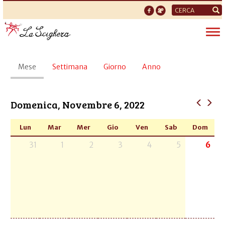
Form
di
Tog
ricerca
nav
Schede
Mese
(scheda
Settimana
Giorno
Anno
primarie
attiva)
Domenica, Novembre 6, 2022
Lun
Mar
Mer
Gio
Ven
Sab
Dom
31
1
2
3
4
5
6