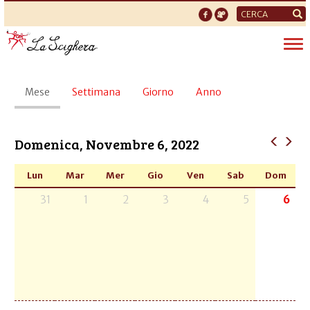
Form
di
Tog
ricerca
nav
Schede
Mese
(scheda
Settimana
Giorno
Anno
primarie
attiva)
Domenica, Novembre 6, 2022
Lun
Mar
Mer
Gio
Ven
Sab
Dom
31
1
2
3
4
5
6