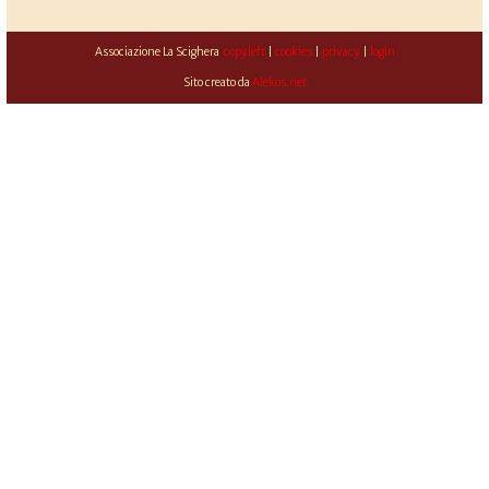
Associazione La Scighera
copyleft
|
cookies
|
privacy
|
login
Sito creato da
Alekos.net