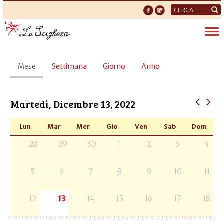
Form
di
Tog
ricerca
nav
Schede
Mese
(scheda
Settimana
Giorno
Anno
primarie
attiva)
Martedì, Dicembre 13, 2022
Lun
Mar
Mer
Gio
Ven
Sab
Dom
28
29
30
1
2
3
4
5
6
7
8
9
10
11
12
13
14
15
16
17
18