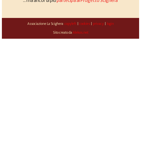
... ma ancor di più
partecipa al Progetto Scighera
Associazione La Scighera
copyleft
|
cookies
|
privacy
|
login
Sito creato da
Alekos.net