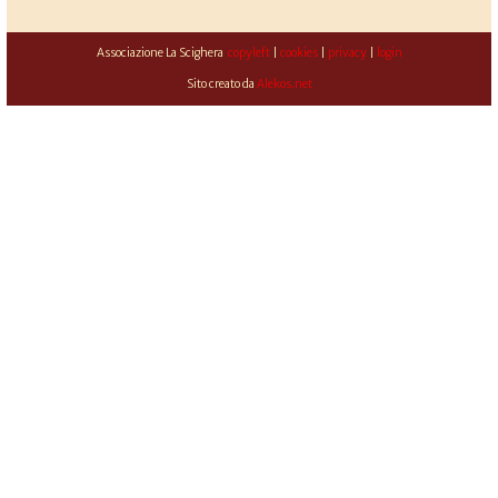
Associazione La Scighera
copyleft
|
cookies
|
privacy
|
login
Sito creato da
Alekos.net