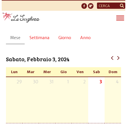
Form
di
Tog
ricerca
nav
Schede
Mese
(scheda
Settimana
Giorno
Anno
primarie
attiva)
Sabato, Febbraio 3, 2024
Lun
Mar
Mer
Gio
Ven
Sab
Dom
29
30
31
1
2
3
4