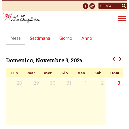
Form
di
Tog
ricerca
nav
Schede
Mese
(scheda
Settimana
Giorno
Anno
primarie
attiva)
Domenica, Novembre 3, 2024
Lun
Mar
Mer
Gio
Ven
Sab
Dom
28
29
30
31
1
2
3