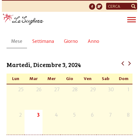
Form
di
Tog
ricerca
nav
Schede
Mese
(scheda
Settimana
Giorno
Anno
primarie
attiva)
Martedì, Dicembre 3, 2024
Lun
Mar
Mer
Gio
Ven
Sab
Dom
25
26
27
28
29
30
1
2
3
4
5
6
7
8