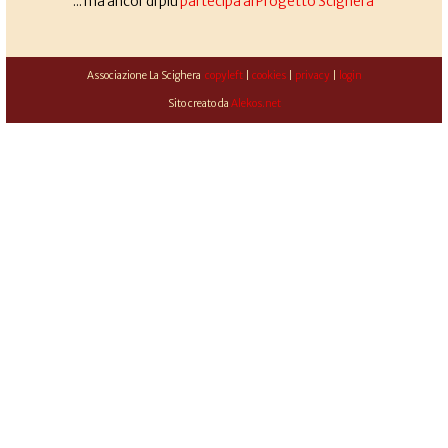
... ma ancor di più
partecipa al Progetto Scighera
Associazione La Scighera
copyleft
|
cookies
|
privacy
|
login
Sito creato da
Alekos.net