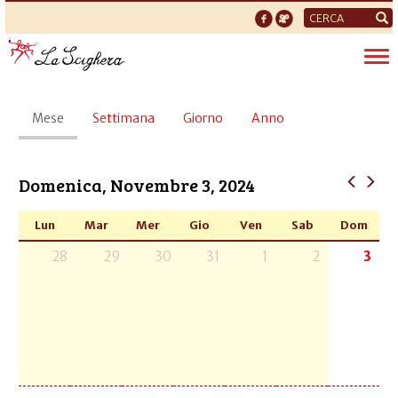
Form
di
Tog
ricerca
nav
Schede
Mese
(scheda
Settimana
Giorno
Anno
primarie
attiva)
Domenica, Novembre 3, 2024
Lun
Mar
Mer
Gio
Ven
Sab
Dom
28
29
30
31
1
2
3