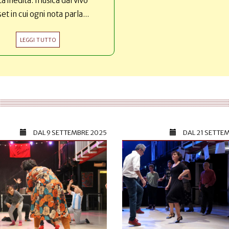
ta inedita: musica dal vivo
set in cui ogni nota parla...
LEGGI TUTTO
DAL
9 SETTEMBRE 2025
DAL
21 SETTE