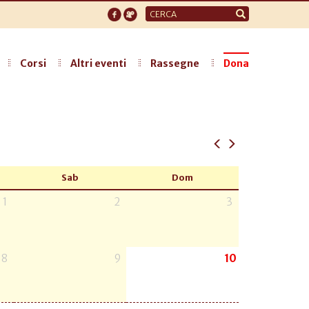
Form
di
ricerca
Corsi
Altri eventi
Rassegne
Dona
Sab
Dom
1
2
3
8
9
10