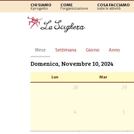
CHI SIAMO
COME
COSA FACCIAMO
il progetto
l'organizzazione
tutte le attività
Schede
Mese
(scheda
Settimana
Giorno
Anno
primarie
attiva)
Domenica, Novembre 10, 2024
Lun
Mar
28
29
4
5