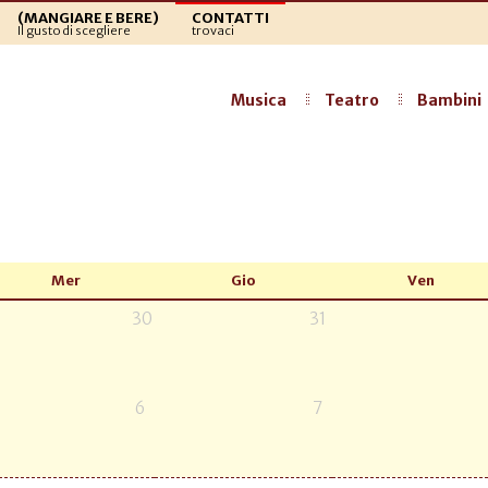
(MANGIARE E BERE)
CONTATTI
Il gusto di scegliere
trovaci
Musica
Teatro
Bambini
Mer
Gio
Ven
30
31
6
7