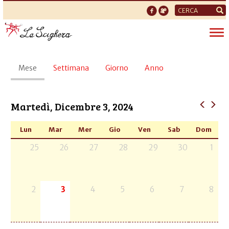
Form
di
Tog
ricerca
nav
Schede
Mese
(scheda
Settimana
Giorno
Anno
primarie
attiva)
Martedì, Dicembre 3, 2024
Lun
Mar
Mer
Gio
Ven
Sab
Dom
25
26
27
28
29
30
1
2
3
4
5
6
7
8